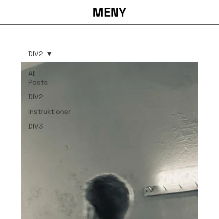
MENY
DIV2
All
Posts
DIV2
Instruktioner
DIV3