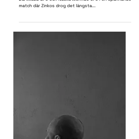
I i första omgången i Stockholm Cup möttes Zinkos
Dartklubb 2FC och Nacka Wermdö 3FC i en spännande
match där Zinkos drog det längsta...