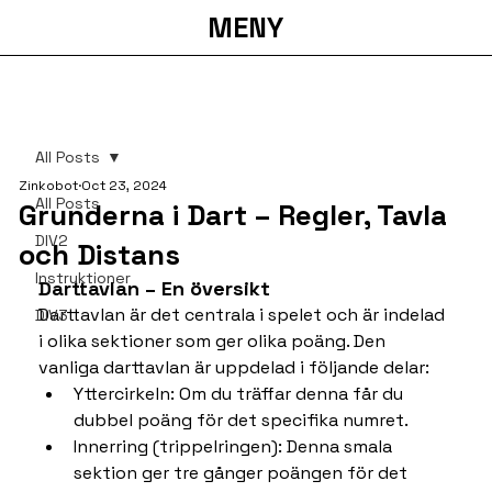
MENY
All Posts
Zinkobot
Oct 23, 2024
All Posts
Grunderna i Dart – Regler, Tavla
DIV2
och Distans
Instruktioner
Darttavlan – En översikt
Darttavlan är det centrala i spelet och är indelad 
DIV3
i olika sektioner som ger olika poäng. Den 
vanliga darttavlan är uppdelad i följande delar:
Yttercirkeln: Om du träffar denna får du 
dubbel poäng för det specifika numret.
Innerring (trippelringen): Denna smala 
sektion ger tre gånger poängen för det 