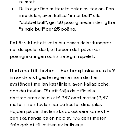
numret.
Bulls eye: Den mittersta delen av tavlan. Den 
inre delen, även kallad "inner bull" eller 
"dubbel bull", ger 50 poäng medan den yttre 
"single bull" ger 25 poäng.
Det är viktigt att veta hur dessa delar fungerar 
när du spelar dart, eftersom det påverkar 
poängräkningen och strategin i spelet.
Distans till tavlan – Hur långt ska du stå?
En av de viktigaste reglerna inom dart är 
avståndet mellan kastlinjen, även kallad oche, 
och darttavlan. För att följa de officiella 
dartreglerna ska du stå 237 centimeter (2,37 
meter) från tavlan när du kastar dina pilar. 
Höjden på darttavlan ska också vara korrekt – 
den ska hänga på en höjd av 173 centimeter 
från golvet till mitten av bulls eye.